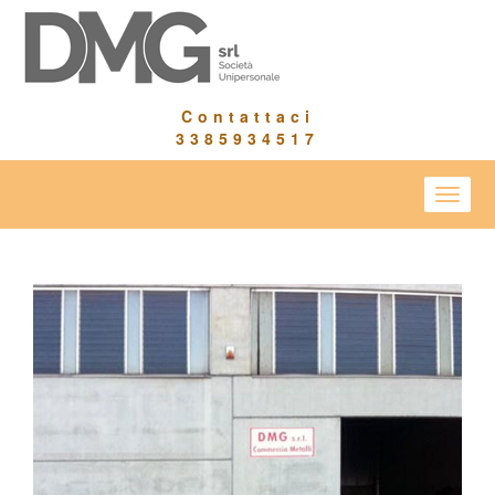
Contattaci
3385934517
Toggle
naviga